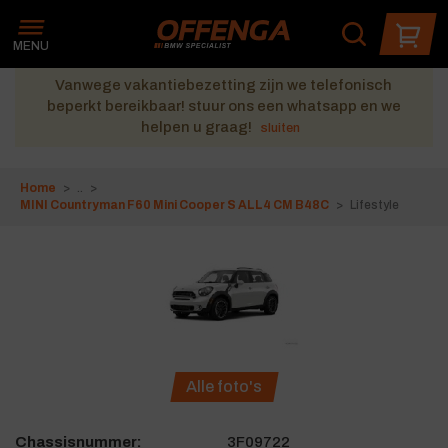
Wat zoek je?
Je kunt zoeken op onderdeelnummer, product of merk
MENU
Vanwege vakantiebezetting zijn we telefonisch
beperkt bereikbaar! stuur ons een whatsapp en we
helpen u graag!
sluiten
Home
MINI Countryman F60 Mini Cooper S ALL4 CM B48C
Lifestyle
Alle foto's
Chassisnummer:
3F09722