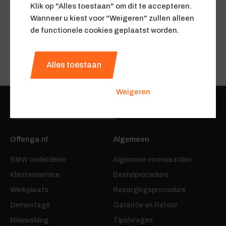
Klik op "Alles toestaan" om dit te accepteren.
Wanneer u kiest voor "Weigeren" zullen alleen
de functionele cookies geplaatst worden.
BMW
MINI
0 onderdelen
0 onderdelen
Alles toestaan
Weigeren
06-24482850
Offenga.nl
Algemeen
BMW onderdelen
Algemene voorwaarden
Klantenservice
Bestelprocedure
Werkplaats
Bezorgingsprocedure
Demontage
Garantie en Retour
Nieuwsblog
Tips/vragen