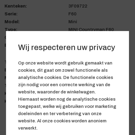
Kenteken:
3F09722
Serie:
F60
Model:
Mini
Type:
MINI Countryman F60
Carrosserie:
CM
Bouwjaar:
2017-12 - 2020-05
Wij respecteren uw privacy
Transmissie:
universeel
Op onze website wordt gebruik gemaakt van
Besturing:
links
cookies, dit gaat om zowel functionele als
analytische cookies. De functionele cookies
Motorcode:
B48C
zijn nodig voor een correcte werking van de
Typesleutel:
YX11
website, waaronder de winkelwagen.
Kleur:
Chili rood
Hiernaast worden nog de analytische cookies
Kilometerstand:
22315
toegepast, welke wij gebruiken voor marketing
doeleinden en ter verbetering van onze
website. Al onze cookies worden anoniem
Toon alle producten in Lifestyle
verwerkt.