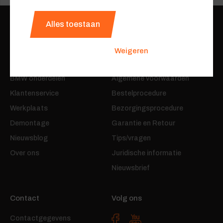
Alles toestaan
06-24482850
Weigeren
Offenga.nl
Algemeen
BMW onderdelen
Algemene voorwaarden
Klantenservice
Bestelprocedure
Werkplaats
Bezorgingsprocedure
Demontage
Garantie en Retour
Nieuwsblog
Tips/vragen
Over ons
Juridische informatie
Nieuwsbrief
Contact
Volg ons
Contactgegevens