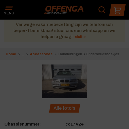
Wat zoek je?
Je kunt zoeken op onderdeelnummer, product of merk
MENU
Vanwege vakantiebezetting zijn we telefonisch
beperkt bereikbaar! stuur ons een whatsapp en we
helpen u graag!
sluiten
Home
Accessoires
Handleidingen & Onderhoudsboekjes
Alle foto's
Chassisnummer:
cc17424