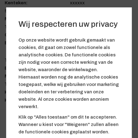
Kenteken:
xxxxxx
Serie:
E46
Model:
3 serie
Wij respecteren uw privacy
Type:
E46
Carrosserie:
Sedan
Op onze website wordt gebruik gemaakt van
Bouwjaar:
1997-06 - 2001-07
cookies, dit gaat om zowel functionele als
analytische cookies. De functionele cookies
Transmissie:
universeel
zijn nodig voor een correcte werking van de
Besturing:
links
website, waaronder de winkelwagen.
Motorcode:
M47
Hiernaast worden nog de analytische cookies
Typesleutel:
AL71
toegepast, welke wij gebruiken voor marketing
doeleinden en ter verbetering van onze
Kleur:
Titansilber
website. Al onze cookies worden anoniem
Kilometerstand:
408846
verwerkt.
Klik op "Alles toestaan" om dit te accepteren.
Er zijn geen producten gevonden voor de opgegeven
Wanneer u kiest voor "Weigeren" zullen alleen
selectie.
de functionele cookies geplaatst worden.